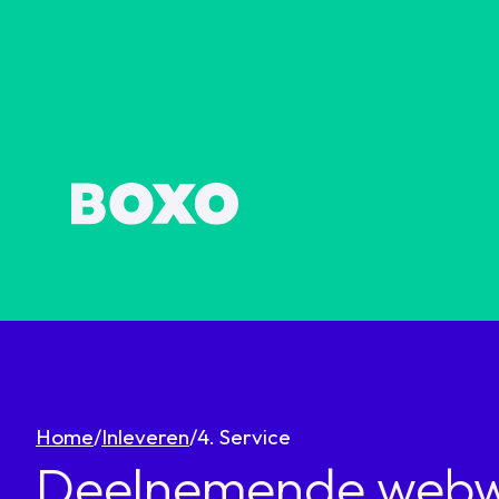
Home
/
Inleveren
/
4. Service
Deelnemende webw