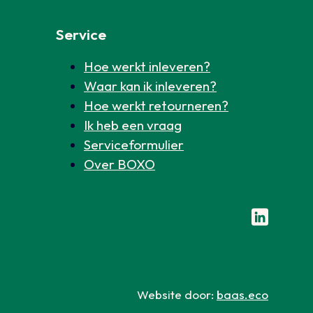
Service
Hoe werkt inleveren?
Waar kan ik inleveren?
Hoe werkt retourneren?
Ik heb een vraag
Serviceformulier
Over BOXO
Volg ons o
Website door:
baas.eco