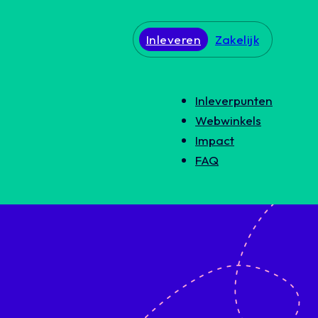
Inleveren
Zakelijk
Inleverpunten
Webwinkels
Impact
FAQ