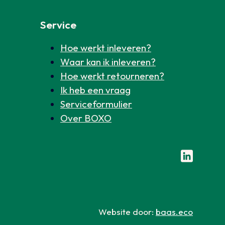
Service
Hoe werkt inleveren?
Waar kan ik inleveren?
Hoe werkt retourneren?
Ik heb een vraag
Serviceformulier
Over BOXO
Volg ons o
Website door:
baas.eco