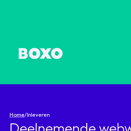
Home
/
Inleveren
Deelnemende webw