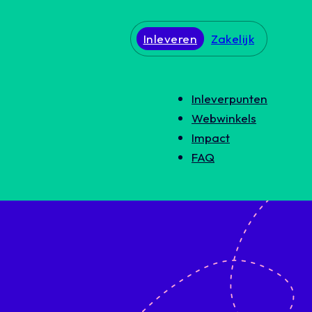
Inleveren
Zakelijk
Inleverpunten
Webwinkels
Impact
FAQ