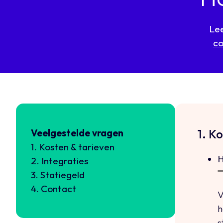
Lee
c
1. K
Veelgestelde vragen
1. Kosten & tarieven
H
2. Integraties
3. Statiegeld
4. Contact
V
h
s