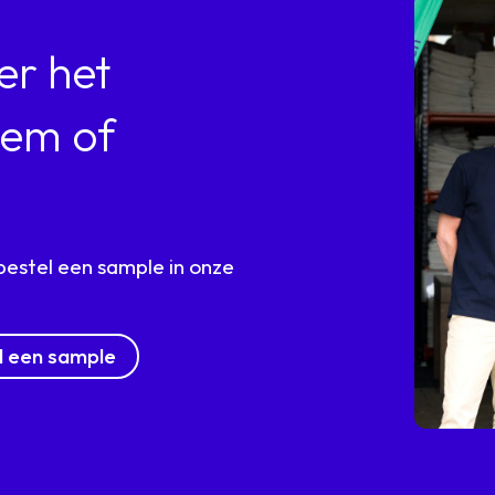
er het
eem of
bestel een sample in onze
l een sample