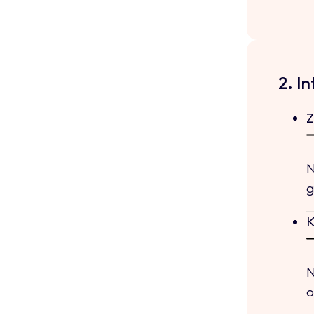
2. I
Z
N
g
K
N
o