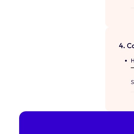
4. C
H
S