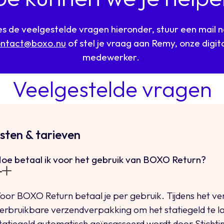
s de veelgestelde vragen hieronder, stuur een mail 
ontact@boxo.nu
of stel je vraag aan Remy, onze digit
medewerker.
Veelgestelde vragen
osten & tarieven
oe betaal ik voor het gebruik van BOXO Return?
oor BOXO Return betaal je per gebruik. Tijdens het ve
erbruikbare verzendverpakking om het statiegeld te l
tatiegeld automatisch geïncasseerd wordt door Sticht