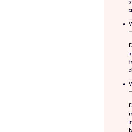
s
a
W
D
i
t
d
W
D
m
i
b