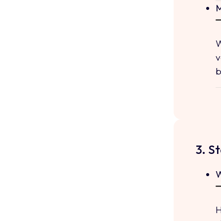
M
W
v
b
3. S
W
H