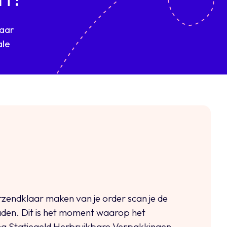
naar
ale
rzendklaar maken van je order scan je de
aden. Dit is het moment waarop het
ing Statiegeld Herbruikbare Verpakkingen.