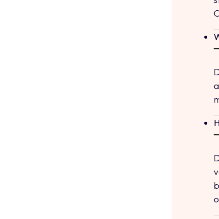
O
W
D
a
m
H
D
v
b
o