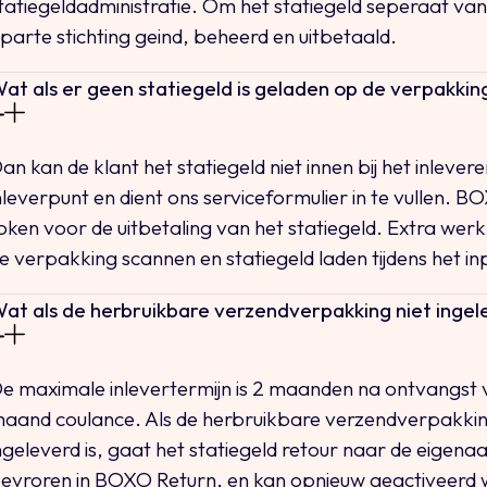
tatiegeldadministratie. Om het statiegeld seperaat v
parte stichting geind, beheerd en uitbetaald.
at als er geen statiegeld is geladen op de verpakkin
an kan de klant het statiegeld niet innen bij het inlevere
nleverpunt en dient ons serviceformulier in te vullen. B
oken voor de uitbetaling van het statiegeld. Extra werk
e verpakking scannen en statiegeld laden tijdens het i
at als de herbruikbare verzendverpakking niet inge
e maximale inlevertermijn is 2 maanden na ontvangst 
aand coulance. Als de herbruikbare verzendverpakkin
ngeleverd is, gaat het statiegeld retour naar de eige
evroren in BOXO Return, en kan opnieuw geactiveerd w