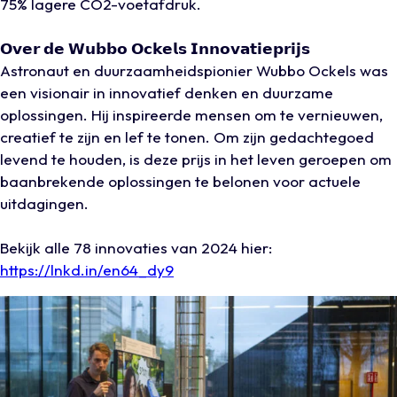
75% lagere CO2-voetafdruk.
𝗢𝘃𝗲𝗿 𝗱𝗲 𝗪𝘂𝗯𝗯𝗼 𝗢𝗰𝗸𝗲𝗹𝘀 𝗜𝗻𝗻𝗼𝘃𝗮𝘁𝗶𝗲𝗽𝗿𝗶𝗷𝘀
Astronaut en duurzaamheidspionier Wubbo Ockels was
een visionair in innovatief denken en duurzame
oplossingen. Hij inspireerde mensen om te vernieuwen,
creatief te zijn en lef te tonen. Om zijn gedachtegoed
levend te houden, is deze prijs in het leven geroepen om
baanbrekende oplossingen te belonen voor actuele
uitdagingen.
Bekijk alle 78 innovaties van 2024 hier:
https://lnkd.in/en64_dy9