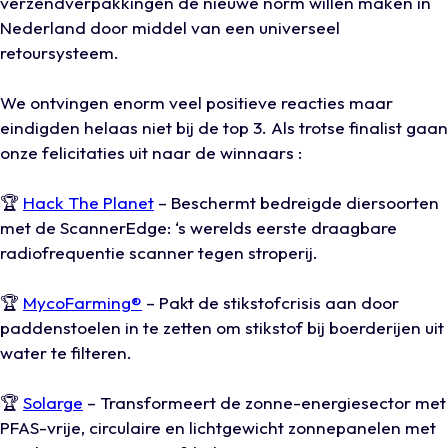
verzendverpakkingen de nieuwe norm willen maken in
Nederland door middel van een universeel
retoursysteem.
We ontvingen enorm veel positieve reacties maar
eindigden helaas niet bij de top 3. Als trotse finalist gaan
onze felicitaties uit naar de winnaars :
🏆
Hack The Planet
– Beschermt bedreigde diersoorten
met de ScannerEdge: ‘s werelds eerste draagbare
radiofrequentie scanner tegen stroperij.
🏆
MycoFarming®
– Pakt de stikstofcrisis aan door
paddenstoelen in te zetten om stikstof bij boerderijen uit
water te filteren.
🏆
Solarge
– Transformeert de zonne-energiesector met
PFAS-vrije, circulaire en lichtgewicht zonnepanelen met