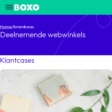
Home
/
brambaas
Deelnemende webwinkels
Klantcases