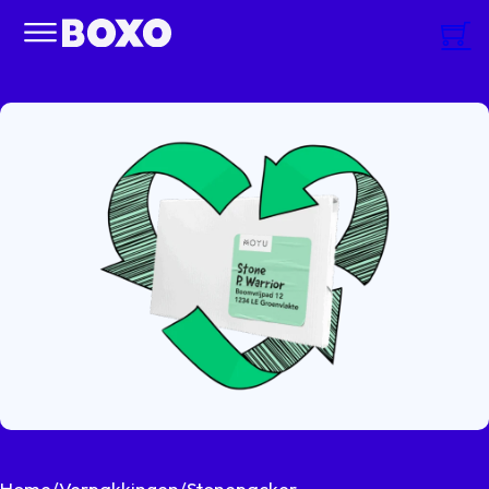
Home
/
Verpakkingen
/
Stonepacker