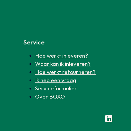
Service
Hoe werkt inleveren?
Waar kan ik inleveren?
Hoe werkt retourneren?
Ik heb een vraag
Serviceformulier
Over BOXO
Volg ons o