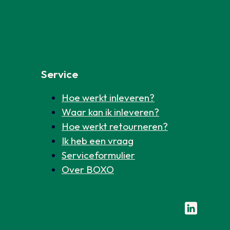
Service
Hoe werkt inleveren?
Waar kan ik inleveren?
Hoe werkt retourneren?
Ik heb een vraag
Serviceformulier
Over BOXO
Volg ons o