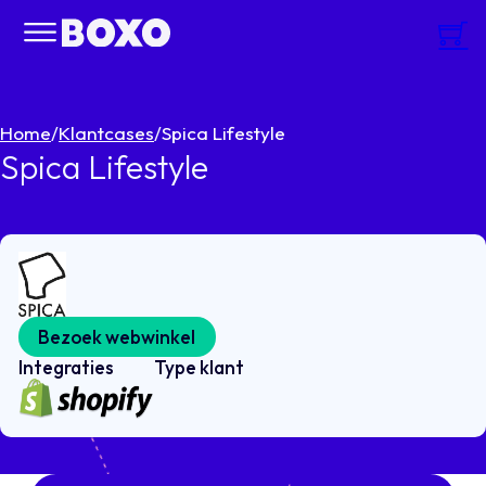
Home
/
Klantcases
/
Spica Lifestyle
Spica Lifestyle
Bezoek webwinkel
Integraties
Type klant