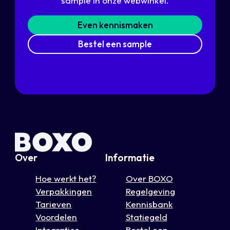
sample in onze webwinkel.
Even kennismaken
Bestel een sample
Over
Informatie
Hoe werkt het?
Over BOXO
Verpakkingen
Regelgeving
Tarieven
Kennisbank
Voordelen
Statiegeld
Integraties
Bestel een