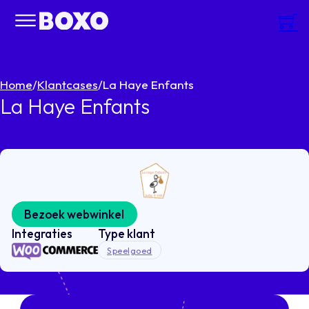
Home
/
Klantcases
/
La Haye Enfants
La Haye Enfants
Bezoek webwinkel
Integraties
Type klant
Speelgoed